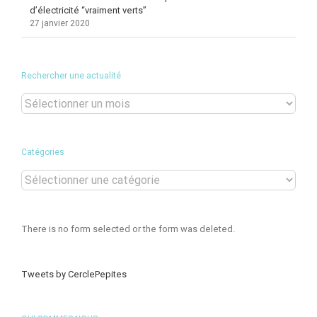
d’électricité “vraiment verts”
27 janvier 2020
Rechercher une actualité
Rechercher
une
actualité
Catégories
Catégories
There is no form selected or the form was deleted.
Tweets by CerclePepites