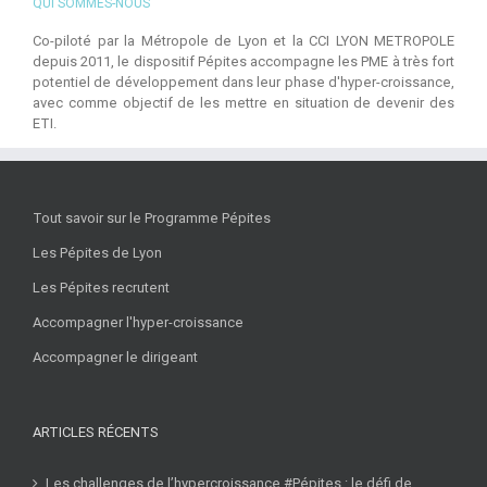
QUI SOMMES-NOUS
Co-piloté par la Métropole de Lyon et la CCI LYON METROPOLE
depuis 2011, le dispositif Pépites accompagne les PME à très fort
potentiel de développement dans leur phase d'hyper-croissance,
avec comme objectif de les mettre en situation de devenir des
ETI.
Tout savoir sur le Programme Pépites
Les Pépites de Lyon
Les Pépites recrutent
Accompagner l'hyper-croissance
Accompagner le dirigeant
ARTICLES RÉCENTS
Les challenges de l’hypercroissance #Pépites : le défi de