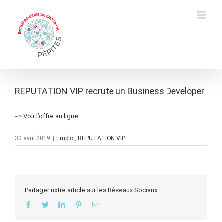
Skip
to
content
REPUTATION VIP recrute un Business Developer
=>
Voir l’offre en ligne
30 avril 2019
|
Emploi
,
REPUTATION VIP
Partager notre article sur les Réseaux Sociaux
Facebook
Twitter
LinkedIn
Pinterest
Email