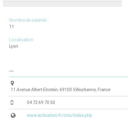
la
chimie
Nombre de salariés :
11
Localisation:
Lyon
...
11 Avenue Albert Einstein, 69100 Villeurbanne, France
04 72 69 70 50
www.activation.fr/cms/index.php