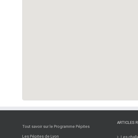
ARTICLES 
Tout savoir sur le Programme Pépites
Les Pépites de Lyon
Les chall