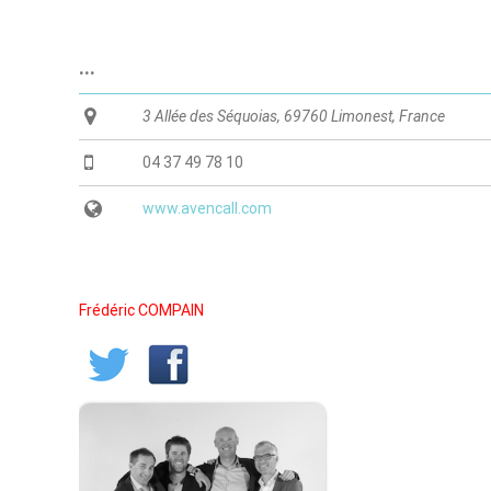
...
3 Allée des Séquoias, 69760 Limonest, France
04 37 49 78 10
www.avencall.com
Frédéric COMPAIN