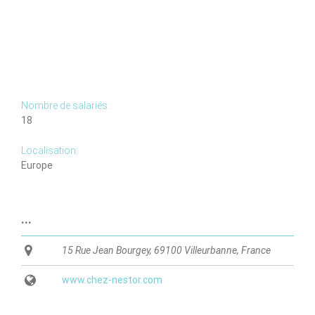
sont
ouverts
pour
rejoindre
cette
équipe.
Nombre de salariés :
18
Localisation:
Europe
...
15 Rue Jean Bourgey, 69100 Villeurbanne, France
www.chez-nestor.com