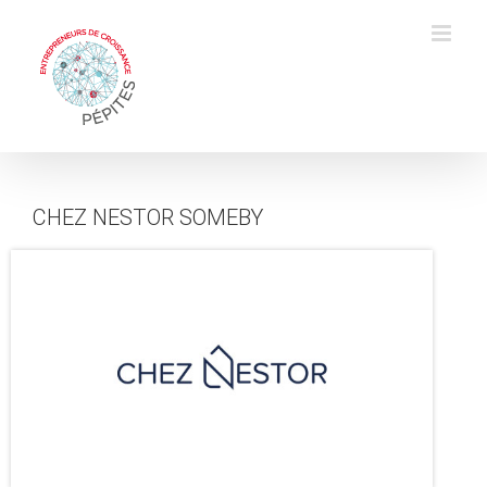
Skip
to
content
CHEZ NESTOR SOMEBY
Activité
de
la
société
:
Créé
en
2012,
Chez
Nestor