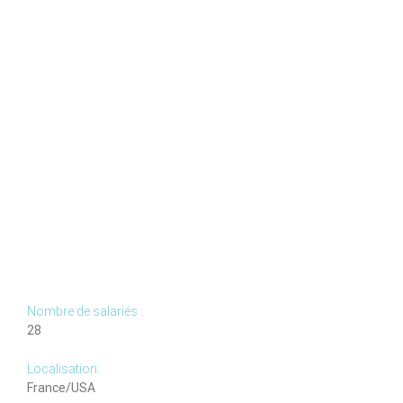
produits
sur
60
pays
et
est
rapidement
devenu
le
leader
des
drones
filaires
à
l’international.
Nombre de salariés :
28
Localisation:
France/USA