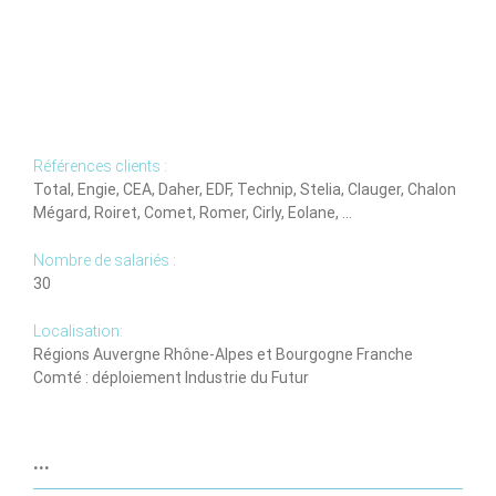
de
l’empreinte
carbone
de
ses
clients.
Références clients :
Total, Engie, CEA, Daher, EDF, Technip, Stelia, Clauger, Chalon
Mégard, Roiret, Comet, Romer, Cirly, Eolane, …
Nombre de salariés :
30
Localisation:
Régions Auvergne Rhône-Alpes et Bourgogne Franche
Comté : déploiement Industrie du Futur
...