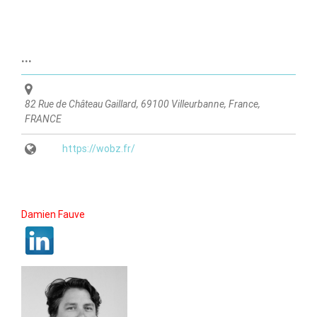
WOBZ.
...
82 Rue de Château Gaillard, 69100 Villeurbanne, France
,
FRANCE
https://wobz.fr/
Damien Fauve