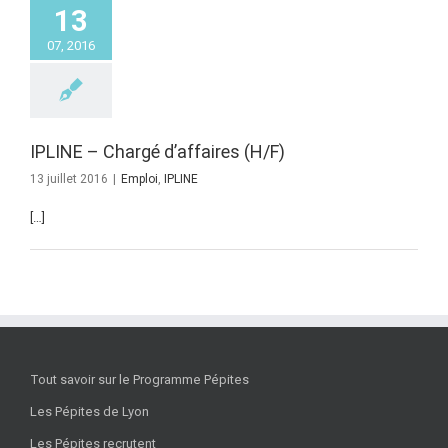
13
07, 2016
IPLINE – Chargé d’affaires (H/F)
13 juillet 2016
|
Emploi
,
IPLINE
[…]
Tout savoir sur le Programme Pépites
Les Pépites de Lyon
Les Pépites recrutent