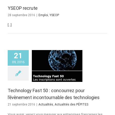
YSEOP recrute
28 septembre 2016
|
Emploi
,
YSEOP
[…]
21
ology Fast 50 :
09, 2016
courrez pour
’évènement
ntournable des
chnologies
és
Actualités des
PÉPITES
Technology Fast 50 : concourrez pour
l’évènement incontournable des technologies
21 septembre 2016
|
Actualités
,
Actualités des PÉPITES
Vous aussi, venez vous mesurer aux entreprises françaises les