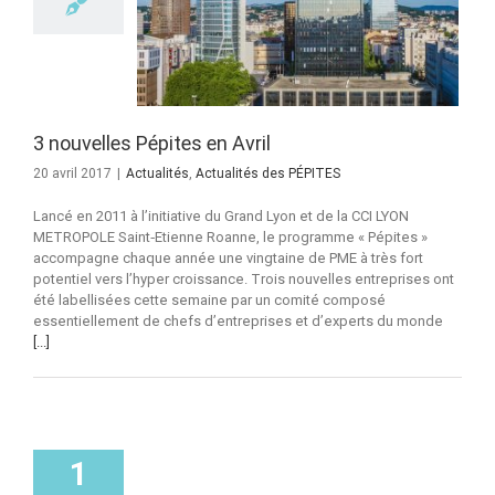
es en Avril
s des PÉPITES
3 nouvelles Pépites en Avril
20 avril 2017
|
Actualités
,
Actualités des PÉPITES
Lancé en 2011 à l’initiative du Grand Lyon et de la CCI LYON
METROPOLE Saint‐Etienne Roanne, le programme « Pépites »
accompagne chaque année une vingtaine de PME à très fort
potentiel vers l’hyper croissance. Trois nouvelles entreprises ont
été labellisées cette semaine par un comité composé
essentiellement de chefs d’entreprises et d’experts du monde
[...]
1