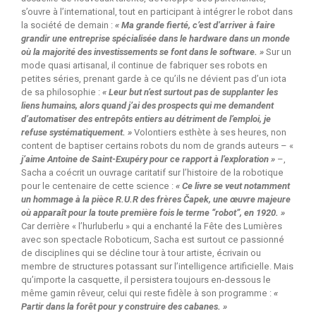
s’ouvre à l’international, tout en participant à intégrer le robot dans
la société de demain :
« Ma grande fierté, c’est d’arriver à faire
grandir une entreprise spécialisée dans le hardware dans un monde
où la majorité des investissements se font dans le software. »
Sur un
mode quasi artisanal, il continue de fabriquer ses robots en
petites séries, prenant garde à ce qu’ils ne dévient pas d’un iota
de sa philosophie :
« Leur but n’est surtout pas de supplanter les
liens humains, alors quand j’ai des prospects qui me demandent
d’automatiser des entrepôts entiers au détriment de l’emploi, je
refuse systématiquement. »
Volontiers esthète à ses heures, non
content de baptiser certains robots du nom de grands auteurs – «
j’aime Antoine de Saint-Exupéry pour ce rapport à l’exploration »
–,
Sacha a coécrit un ouvrage caritatif sur l’histoire de la robotique
pour le centenaire de cette science :
« Ce livre se veut notamment
un hommage à la pièce R.U.R des frères Čapek, une œuvre majeure
où apparaît pour la toute première fois le terme “robot”, en 1920. »
Car derrière « l’hurluberlu » qui a enchanté la Fête des Lumières
avec son spectacle Roboticum, Sacha est surtout ce passionné
de disciplines qui se décline tour à tour artiste, écrivain ou
membre de structures potassant sur l’intelligence artificielle. Mais
qu’importe la casquette, il persistera toujours en-dessous le
même gamin rêveur, celui qui reste fidèle à son programme :
«
Partir dans la forêt pour y construire des cabanes. »