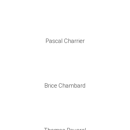
Voir le profil
MARION GUICHARD
Pascal Charrier
Voir le profil
PASCAL CHARRIER
Brice Chambard
Voir le profil
BRICE CHAMBARD