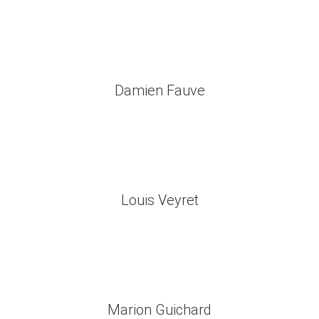
Damien Fauve
Voir le profil
DAMIEN FAUVE
Louis Veyret
Voir le profil
LOUIS VEYRET
Marion Guichard