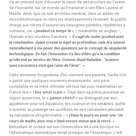
vie en prenant soin d’écouter la vision de ses proches sur l’avenir
de l’humanité, sur ce monde qu’il transmet à ses filles Laurine et
Maëlle. Ainsi, que ce soit en milieu médical, dans un atelier de
microélectronique ou dans les établissements recevant du public,
charge aux robots d’assurer les besognes pénibles, répétitives à
outrance, car
« pendant ce temps-là »
– meanwhile en anglais –,
l’humain a les coudées franches :
« Il s’agit de rester prudent avec
la robotisation. Ayant creusé le sujet en profondeur, cela m’a amené
naturellement à me poser des questions sur le concept de singularité
technologique. En fait, l’innovation n’a lieu d’être qu’à la condition
qu’elle soit au service de l’être. Comme disait Rabelais : “science
sans conscience n’est que ruine de l’âme”. »
Cette ancienne Yougoslavie d’où viennent ses parents, Sacha n’en
a gardé que quelques souvenirs évanescents ; son père
comptable et sa mère chimiste ont tout fait pour matérialiser en
France leur
« rêve américain »
. Déjà dans sa prime jeunesse en
région auxerroise, le
« gamin chétif »
se distinguait par son
appétence pour les équations, les cosinus et les variables, quitte
à susciter au passage les quolibets de ses camarades jalousant
sa calculatrice programmable –
« j’étais le seul à en avoir une ! Un
cours de maths, pour moi, c’était encore mieux que la récré. »
Bidouillant et codant sur son Commodore 64 à une époque où
l’informatique domestique tenait presque de l’ésotérique, c’est