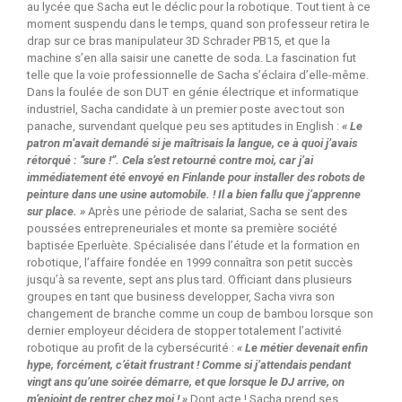
au lycée que Sacha eut le déclic pour la robotique. Tout tient à ce
moment suspendu dans le temps, quand son professeur retira le
drap sur ce bras manipulateur 3D Schrader PB15, et que la
machine s’en alla saisir une canette de soda. La fascination fut
telle que la voie professionnelle de Sacha s’éclaira d’elle-même.
Dans la foulée de son DUT en génie électrique et informatique
industriel, Sacha candidate à un premier poste avec tout son
panache, survendant quelque peu ses aptitudes in English :
« Le
patron m’avait demandé si je maîtrisais la langue, ce à quoi j’avais
rétorqué : “sure !”. Cela s’est retourné contre moi, car j’ai
immédiatement été envoyé en Finlande pour installer des robots de
peinture dans une usine automobile. ! Il a bien fallu que j’apprenne
sur place. »
Après une période de salariat, Sacha se sent des
poussées entrepreneuriales et monte sa première société
baptisée Eperluète. Spécialisée dans l’étude et la formation en
robotique, l’affaire fondée en 1999 connaîtra son petit succès
jusqu’à sa revente, sept ans plus tard. Officiant dans plusieurs
groupes en tant que business developper, Sacha vivra son
changement de branche comme un coup de bambou lorsque son
dernier employeur décidera de stopper totalement l’activité
robotique au profit de la cybersécurité :
« Le métier devenait enfin
hype, forcément, c’était frustrant ! Comme si j’attendais pendant
vingt ans qu’une soirée démarre, et que lorsque le DJ arrive, on
m’enjoint de rentrer chez moi ! »
Dont acte ! Sacha prend ses