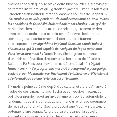
cliques et ses claques, réactive cette idée soufflée autrefois par
sa femme infirmière, et qu’il gardait en jachère. Créer un robot qui
l’aiderait à transporter le matériel dans les couloirs de l’hôpital :
«
J’ai ruminé cette idée pendant 2 de nombreuses années, et là, toutes
les conditions de faisabilité étaient finalement réunies. »
Au gré de
ses recherches et de ses mises en relations, il rencontre des
investisseurs séduits par sa solution, découvre des briques
technologiques parfaitement taillées pour ses futures
applications –
« un algorithme implanté dans une simple boîte à
chaussures, qui la rend capable de naviguer de façon autonome
dans l’environnement ! »
Dans l’intervalle, toujours soucieux
d’enrichir son érudition, il retourne sur les bancs de l’école à
Sciences Po Paris pour suivre un mastère spécialisé
« Digital
Humanities » : « Ce programme m’a aidé à comprendre pourquoi je
voulais créer Meanwhile, car finalement, l’intelligence artificielle est
à l’informatique ce que l’intuition est à l’Homme. »
Six mois à peine après le dépôt des statuts, et alors qu’il arrive à
l’aube de ses cinquante ans, Sacha et son équipe mettent au
point leur premier robot qui investit une entreprise automobile, en
lui donnant des airs de futur. Le premier d’une longue séquence
de réussites ; bien vite, Sacha pressent que Meanwhile a tout le
potentiel d’une pépite. Au gré de sa croissance, la société
accueille de nouveaux talents, développe des partenariats,