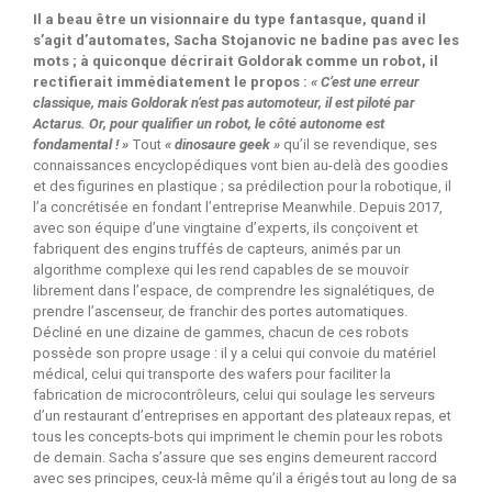
Il a beau être un visionnaire du type fantasque, quand il
s’agit d’automates, Sacha Stojanovic ne badine pas avec les
mots ; à quiconque décrirait Goldorak comme un robot, il
rectifierait immédiatement le propos :
« C’est une erreur
classique, mais Goldorak n’est pas automoteur, il est piloté par
Actarus. Or, pour qualifier un robot, le côté autonome est
fondamental ! »
Tout
« dinosaure geek »
qu’il se revendique, ses
connaissances encyclopédiques vont bien au-delà des goodies
et des figurines en plastique ; sa prédilection pour la robotique, il
l’a concrétisée en fondant l’entreprise Meanwhile. Depuis 2017,
avec son équipe d’une vingtaine d’experts, ils conçoivent et
fabriquent des engins truffés de capteurs, animés par un
algorithme complexe qui les rend capables de se mouvoir
librement dans l’espace, de comprendre les signalétiques, de
prendre l’ascenseur, de franchir des portes automatiques.
Décliné en une dizaine de gammes, chacun de ces robots
possède son propre usage : il y a celui qui convoie du matériel
médical, celui qui transporte des wafers pour faciliter la
fabrication de microcontrôleurs, celui qui soulage les serveurs
d’un restaurant d’entreprises en apportant des plateaux repas, et
tous les concepts-bots qui impriment le chemin pour les robots
de demain. Sacha s’assure que ses engins demeurent raccord
avec ses principes, ceux-là même qu’il a érigés tout au long de sa